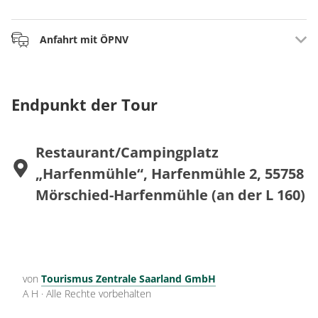
Parkplatz direkt am Startpunkt auf dem Gelände des
Anfahrt mit ÖPNV
Campingplatzes „Harfenmühle“
Ab Regionalbahnhof Fischbach-Weierbach mit Rufbus 899
über Herrstein zur Haltestelle Harfenmühle (Einstieg
Endpunkt der Tour
Campingplatz Harfenmühle)
Ab Bahnhof Idar-Oberstein mit Linie 850 nach Weiden
Restaurant/Campingplatz
(Einstieg in Weiden über Zuwegung möglich)
„Harfenmühle“, Harfenmühle 2, 55758
Tagesaktuelle Fahrplanauskünfte unter
www.rnn.info
Mörschied-Harfenmühle (an der L 160)
von
Tourismus Zentrale Saarland GmbH
A H
·
Alle Rechte vorbehalten