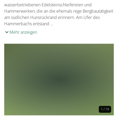
wasserbetriebenen Edelsteinschleifereien und
Hammerwerken, die an die ehemals rege Bergbautätigkeit
am südlichen Hunsrückrand erinnern. Am Ufer des
Hammerbachs entstand …
Mehr anzeigen
1 / 19