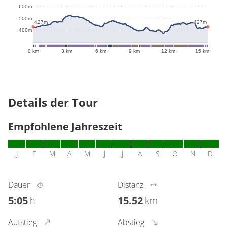
600m
500m
427m
427m
400m
0 km
3 km
6 km
9 km
12 km
15 km
Details der Tour
Empfohlene Jahreszeit
J
F
M
A
M
J
J
A
S
O
N
D
Dauer
Distanz
5:05
15.52
h
km
Aufstieg
Abstieg