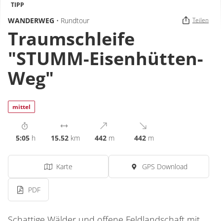
TIPP
WANDERWEG
• Rundtour
Teilen
Traumschleife
"STUMM-Eisenhütten-
Weg"
mittel
5:05
h
15.52
km
442
m
442
m
Karte
GPS Download
PDF
Schattige Wälder und offene Feldlandschaft mit