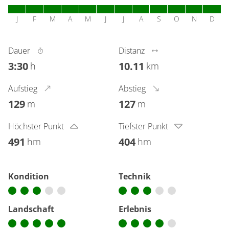
J
F
M
A
M
J
J
A
S
O
N
D
Dauer
Distanz
3:30
10.11
h
km
Aufstieg
Abstieg
129
127
m
m
Höchster Punkt
Tiefster Punkt
491
404
hm
hm
Kondition
Technik
Landschaft
Erlebnis