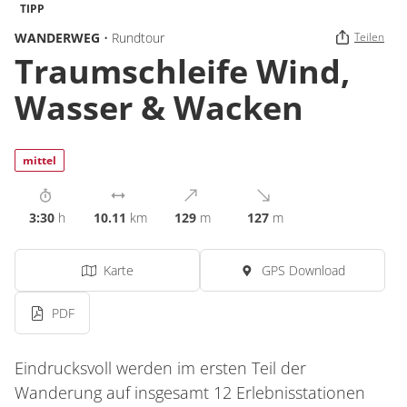
TIPP
WANDERWEG
• Rundtour
Teilen
Traumschleife Wind,
Wasser & Wacken
mittel
3:30
h
10.11
km
129
m
127
m
Karte
GPS Download
PDF
Eindrucksvoll werden im ersten Teil der
Wanderung auf insgesamt 12 Erlebnisstationen