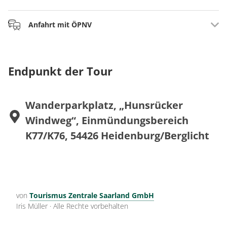
Wanderparkplatz, „Hunsrücker Windweg“,
Anfahrt mit ÖPNV
Einmündungsbereich K77/K76, 54426
Heidenburg/Berglicht
Buslinie 328, Thalfang – Trier,
www.robert-reisen.de
Wanderung der Tour auch möglich mit Einsteig bei:
Endpunkt der Tour
Wanderparkplatz Haardtwald, Thalfang über Zuwegung ca.
1,2 km
oder Parkplatz an der Walfahrtskirche, Berglicht über
Wanderparkplatz, „Hunsrücker
Zuwegung ca. 0,7 km
Windweg“, Einmündungsbereich
K77/K76, 54426 Heidenburg/Berglicht
von
Tourismus Zentrale Saarland GmbH
Iris Müller
·
Alle Rechte vorbehalten