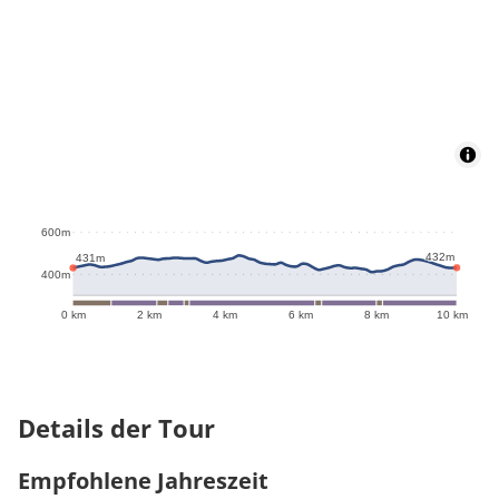
600m
432m
431m
400m
0 km
2 km
4 km
6 km
8 km
10 km
Details der Tour
Empfohlene Jahreszeit