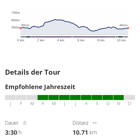
700m
606m
600m
491m
491m
500m
0 km
2 km
4 km
6 km
8 km
10 km
Details der Tour
Empfohlene Jahreszeit
J
F
M
A
M
J
J
A
S
O
N
D
Dauer
Distanz
3:30
10.71
h
km