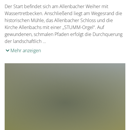
Der Start befindet sich am Allenbacher Weiher mit
Wassertretbecken. Anschließend liegt am Wegesrand die
historischen Mühle, das Allenbacher Schloss und die
Kirche Allenbachs mit einer „STUMM-Orgel“. Auf
gewundenen, schmalen Pfaden erfolgt die Durchquerung
der landschaftlich …
Mehr anzeigen