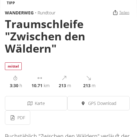
TIPP
WANDERWEG
• Rundtour
Teilen
Traumschleife
"Zwischen den
Wäldern"
mittel
3:30
h
10.71
km
213
m
213
m
Karte
GPS Download
PDF
Buchstäblich "Zwischen den Wäldern" verläuft der