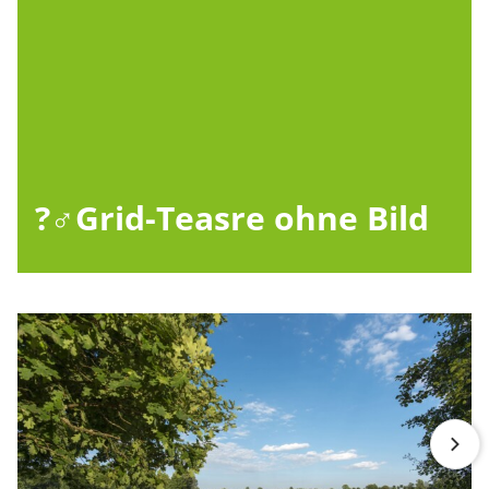
?‍♂️Grid-Teasre ohne Bild