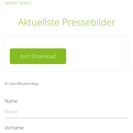
weiter lesen...
Aktuellste Pressebilder
Aktuellste Pressebilder
zum Download
©
OpenWeatherMap
Label
Name
Vorname