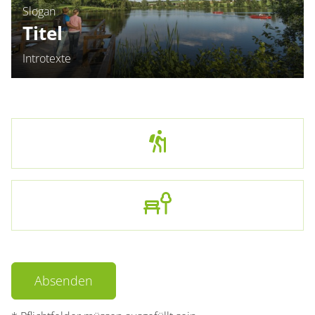
Slogan
Titel
Introtexte
Label
Absenden